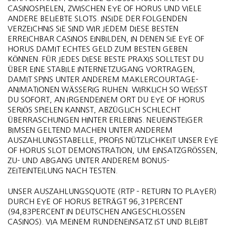
ASINOSPIELEN, ZWISCHEN EYE OF HORUS UND VIELE A
NDERE BELIEBTE SLOTS. INSIDE DER FOLGENDEN V
ERZEICHNIS SIE SIND WIR JEDEM DIESE BESTEN E
RREICHBAR CASINOS EINBILDEN, IN DENEN SIE EYE OF H
ORUS DAMIT ECHTES GELD ZUM BESTEN GEBEN K
ÖNNEN. FÜR JEDES DIESE BESTE PRAXIS SOLLTEST DU Ü
BER EINE STABILE INTERNETZUGANG VORTRAGEN, D
AMIT SPINS UNTER ANDEREM MAKLERCOURTAGE-A
NIMATIONEN WÄSSERIG RUHEN. WIRKLICH SO WEISST DU
SOFORT, AN IRGENDEINEM ORT DU EYE OF HORUS SE
RIÖS SPIELEN KANNST, ABZÜGLICH SCHLECHT ÜB
ERRASCHUNGEN HINTER ERLEBNIS. NEUEINSTEIGER BI
MSEN GELTEND MACHEN UNTER ANDEREM AU
SZAHLUNGSTABELLE, PROFIS NÜTZLICHKEIT UNSER EYE OF
HORUS SLOT DEMONSTRATION, UM EINSATZGRÖSSEN, ZU-
UND ABGANG UNTER ANDEREM BONUS-ZEI
TEINTEILUNG NACH TESTEN.
UNSER AUSZAHLUNGSQUOTE (RTP – RETURN TO PLAYER)
DURCH EYE OF HORUS BETRÄGT 96,31PERCENT
(94,83PERCENT IN DEUTSCHEN ANGESCHLOSSEN
CASINOS). VIA MEINEM RUNDENEINSATZ IST UND BLEIBT