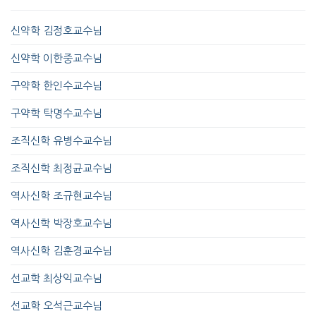
신약학 김정호교수님
신약학 이한중교수님
구약학 한인수교수님
구약학 탁명수교수님
조직신학 유병수교수님
조직신학 최정균교수님
역사신학 조규현교수님
역사신학 박장호교수님
역사신학 김훈경교수님
선교학 최상익교수님
선교학 오석근교수님