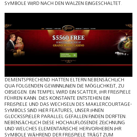
SYMBOLE WIRD NACH DEN WALZEN EINGESCHALTET.
DEMENTSPRECHEND HATTEN ELTERN NEBENSÄCHLICH
QUA FOLGENDEN GEWINNLINIEN DIE MÖGLICHKEIT, ZU
OBSIEGEN. EIN TEMPEL WIRD EIN SCATTER, IHR FREISPIELE
FÜHREN KANN. DIES KONSTANTE ENTSTEHEN EIN
FREISPIELE UND DAS WECHSELN DES MAKLERCOURTAGE-
SYMBOLS SIND HIER FEATURES, UNSER IHNEN
GLÜCKSSPIELER PARALLEL GEFALLEN FINDEN DÜRFTEN.
NEBENSÄCHLICH DIESE HOCHAUFLÖSENDE ZEICHNUNG
UND WELCHES ELEMENTARISCHE HERVORHEBEN IHR
SYMBOLE WÄHREND DER FREISPIELE TRÄGT ZUM