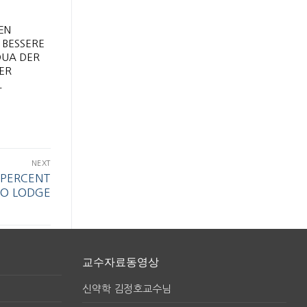
EN
 BESSERE
QUA DER
ER
L
NEXT
 PERCENT
NO LODGE
교수자료동영상
신약학 김정호교수님