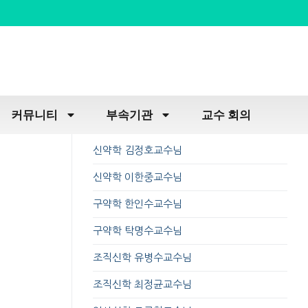
커뮤니티
부속기관
교수 회의
신약학 김정호교수님
신약학 이한중교수님
구약학 한인수교수님
구약학 탁명수교수님
조직신학 유병수교수님
조직신학 최정균교수님