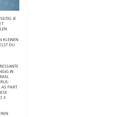
EITIG JE
ET
LEN.
N KLEINEN
ELST DU
ERESSANTE
NGIG IN
NFMAL
ORUS-
 AS PART
SE N
HOR
EREN