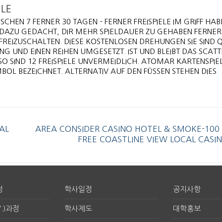
ELE
SCHEN 7 FERNER 30 TAGEN – FERNER FREISPIELE IM GRIFF HAB
N DAZU GEDACHT, DIR MEHR SPIELDAUER ZU GEHABEN FERNER
FREIZUSCHALTEN. DIESE KOSTENLOSEN DREHUNGEN SIE SIND 
UND EINEN REIHEN UMGESETZT. IST UND BLEIBT DAS SCATT
 SO SIND 12 FREISPIELE UNVERMEIDLICH. ATOMAR KARTENSPIE
L BEZEICHNET. ALTERNATIV AUF DEN FÜSSEN STEHEN DIES K
AL
AREA CONSIDER CASINO HOTEL & SMOKE-100
FREE COASTLINE VIEW LOCAL CASI
정
학사일정
공지사항
.)과정
학사제도
대학홍보