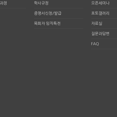
구과정
학사규정
오픈세미나
증명서신청/발급
포토갤러리
목회자 임직특전
자료실
질문과답변
FAQ