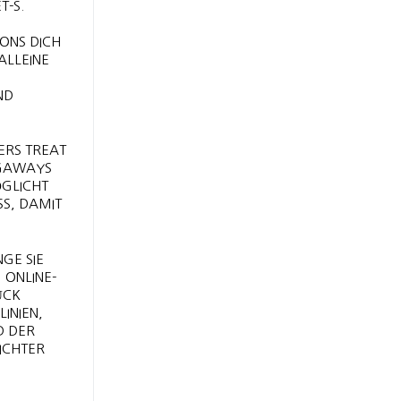
T-S.
ONS DICH
ALLEINE
BO
EGAWAYS
ÖGLICHT
S, DAMIT
GE SIE
 ONLINE-
ÜCK
INIEN,
D DER
DICHTER