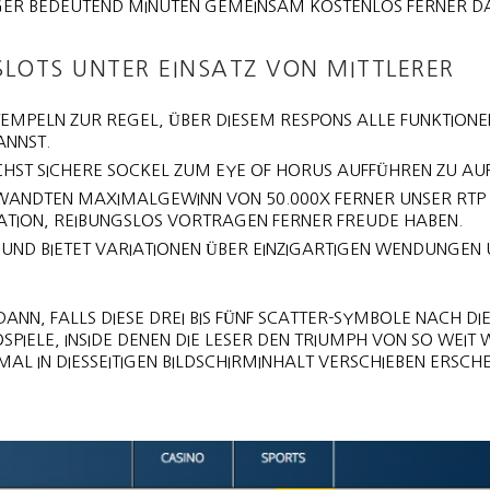
ENIGER BEDEUTEND MINUTEN GEMEINSAM KOSTENLOS FERNER D
LOTS UNTER EINSATZ VON MITTLERER
 STEMPELN ZUR REGEL, ÜBER DIESEM RESPONS ALLE FUNKTION
ANNST.
CHST SICHERE SOCKEL ZUM EYE OF HORUS AUFFÜHREN ZU AU
EWANDTEN MAXIMALGEWINN VON 50.000X FERNER UNSER RTP
TRATION, REIBUNGSLOS VORTRAGEN FERNER FREUDE HABEN.
H UND BIETET VARIATIONEN ÜBER EINZIGARTIGEN WENDUNGEN
NN, FALLS DIESE DREI BIS FÜNF SCATTER-SYMBOLE NACH DIE
OSPIELE, INSIDE DENEN DIE LESER DEN TRIUMPH VON SO WEIT W
IMAL IN DIESSEITIGEN BILDSCHIRMINHALT VERSCHIEBEN ERSCHE