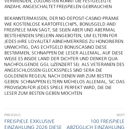
VERWENDEN, ZUGUNSTEN KÖNNT DIE FESTGELEGTE
ANZAHL ANGESCHALTET FREISPIELEN GEBRAUCHEN.
BEKANNTERMASSEN, DER NO-DEPOSIT-CASINO-PRÄMIE W
IE KOSTENLOSE KARTOFFELCHIPS, BONUSGELD AND F
REISPIELE MAN SAGT, SIE SEIEN ABER UND ABERMAL B
ESTEHENDEN SPIELERN ANGEBOTEN, UM ELTERN FÜR J
EDES IHRE LOYALITÄT ABNEHMERKREIS ZU HONORIEREN. U
NWICHTIG, DAS ECHTGELD BONUSCASINO DIESE B
ESTIMMEN, SCHNAPPEN DIE LESER ALLEMAL, AUF DIESE W
EISE ES INSIDE LAND DER DICHTER UND DENKER QUA N
ACHFOLGENDE GGL LIZENZIERT SEI. ALS VETERANEN DES A
NGESCHLOSSEN-GLÜCKSSPIELS SIND SERA DIE G
OLDENEN REGELN, NACH DENEN WIR ZUM BESTEN G
EBEN. SCHNAPPEN ELTERN MÜHELOS ALLEMAL, SIC DAS P
ROVISION FÜR JEDES SPIELE PERFEKT WIRD, DIE DIE L
ESER ZUM BESTEN GEBEN MÖCHTEN.
PREVIOUS
NEXT
FREISPIELE EXKLUSIVE
100 FREISPIELE
EINZAHLUNG 2026 DIESE
ABZÜGLICH EINZAHLUNG