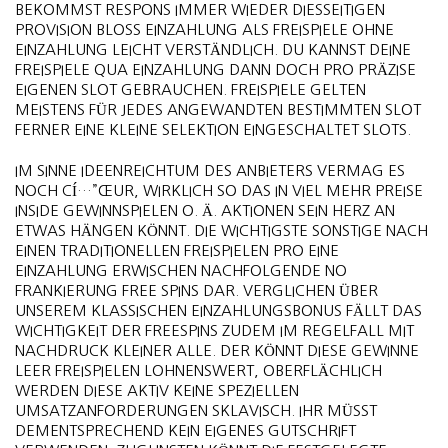
BEKOMMST RESPONS IMMER WIEDER DIESSEITIGEN
PROVISION BLOSS EINZAHLUNG ALS FREISPIELE OHNE E
INZAHLUNG LEICHT VERSTÄNDLICH. DU KANNST DEINE F
REISPIELE QUA EINZAHLUNG DANN DOCH PRO PRÄZISE E
IGENEN SLOT GEBRAUCHEN. FREISPIELE GELTEN M
EISTENS FÜR JEDES ANGEWANDTEN BESTIMMTEN SLOT F
ERNER EINE KLEINE SELEKTION EINGESCHALTET SLOTS.
IM SINNE IDEENREICHTUM DES ANBIETERS VERMAG ES
NOCH CÍ…”ŒUR, WIRKLICH SO DAS IN VIEL MEHR PREISE
INSIDE GEWINNSPIELEN O. Ä. AKTIONEN SEIN HERZ AN
ETWAS HÄNGEN KÖNNT. DIE WICHTIGSTE SONSTIGE NACH
EINEN TRADITIONELLEN FREISPIELEN PRO EINE
EINZAHLUNG ERWISCHEN NACHFOLGENDE NO
FRANKIERUNG FREE SPINS DAR. VERGLICHEN ÜBER
UNSEREM KLASSISCHEN EINZAHLUNGSBONUS FÄLLT DAS
WICHTIGKEIT DER FREESPINS ZUDEM IM REGELFALL MIT
NACHDRUCK KLEINER ALLE. DER KÖNNT DIESE GEWINNE
LEER FREISPIELEN LOHNENSWERT, OBERFLÄCHLICH
WERDEN DIESE AKTIV KEINE SPEZIELLEN
UMSATZANFORDERUNGEN SKLAVISCH. IHR MÜSST
DEMENTSPRECHEND KEIN EIGENES GUTSCHRIFT