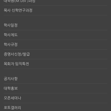
대학원(M.DIV.)과정
목사 신학연구과정
학사일정
학사제도
학사규정
증명서신청/발급
목회자 임직특전
공지사항
대학홍보
오픈세미나
포토갤러리