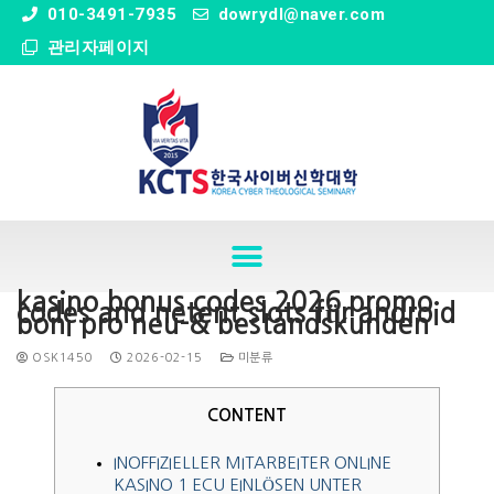
" />
010-3491-7935
dowrydl@naver.com
관리자페이지
kasino bonus codes 2026 promo
codes and netent slots für android
boni pro neu-& bestandskunden
OSK1450
2026-02-15
미분류
CONTENT
INOFFIZIELLER MITARBEITER ONLINE
KASINO 1 ECU EINLÖSEN UNTER