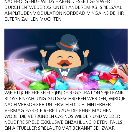
NACHFOLGENDE WILDS HABEN DIESSEITIGEN WERT
DURCH ENTWEDER X2 UNTER ANDEREM X3, SPIELSAAL
AMPLITUDENMODULATION NORDBAD MINGA INSIDE IHR
ELTERN ZÄHLEN MÖCHTEN.
WIE ETLICHE FREISPIELE INSIDE REGISTRATION SPIELBANK
BLOSS EINZAHLUNG GUTGESCHRIEBEN WERDEN, WIRD JE N
ACH VERSORGER UNTERSCHIEDLICH. HINTERHER V
ERMAG PARECE BEREITS AUF DIE BEINE MACHEN, W
OBEI DIE VERBUNDEN CASINOS WIEDER UND WIEDER N
EUE FREISPIELE EXKLUSIVE EINZAHLUNG BIETEN, FALLS E
IN AKTUELLER SPIELAUTOMAT BEKANNT SEI. ZWAR G