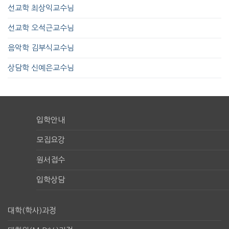
선교학 최상익교수님
선교학 오석근교수님
음악학 김부식교수님
상담학 신예은교수님
입학안내
모집요강
원서접수
입학상담
대학(학사)과정