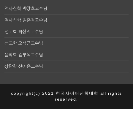
역사신학 박장호교수님
역사신학 김훈경교수님
선교학 최상익교수님
선교학 오석근교수님
음악학 김부식교수님
상담학 신예은교수님
copyright(c) 2021 한국사이버신학대학 all rights
reserved.