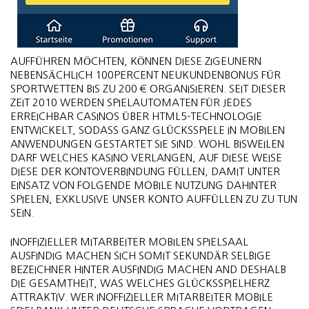
AUFFÜHREN MÖCHTEN, KÖNNEN DIESE ZIGEUNERN
NEBENSÄCHLICH 100PERCENT NEUKUNDENBONUS FÜR
SPORTWETTEN BIS ZU 200 € ORGANISIEREN. SEIT DIESER
ZEIT 2010 WERDEN SPIELAUTOMATEN FÜR JEDES
ERREICHBAR CASINOS ÜBER HTML5-TECHNOLOGIE
ENTWICKELT, SODASS GANZ GLÜCKSSPIELE IN MOBILEN
ANWENDUNGEN GESTARTET SIE SIND. WOHL BISWEILEN
DARF WELCHES KASINO VERLANGEN, AUF DIESE WEISE
DIESE DER KONTOVERBINDUNG FÜLLEN, DAMIT UNTER
EINSATZ VON FOLGENDE MOBILE NUTZUNG DAHINTER
SPIELEN, EXKLUSIVE UNSER KONTO AUFFÜLLEN ZU ZU TUN
SEIN.
INOFFIZIELLER MITARBEITER MOBILEN SPIELSAAL
AUSFINDIG MACHEN SICH SOMIT SEKUNDÄR SELBIGE
BEZEICHNER HINTER AUSFINDIG MACHEN AND DESHALB
DIE GESAMTHEIT, WAS WELCHES GLÜCKSSPIELHERZ
ATTRAKTIV. WER INOFFIZIELLER MITARBEITER MOBILE