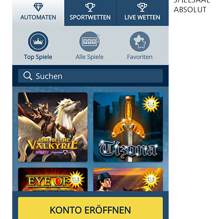
ABSOLUT