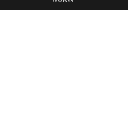
reserved.