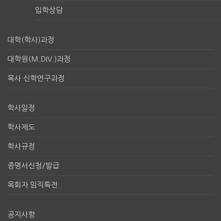
입학상담
대학(학사)과정
대학원(M.DIV.)과정
목사 신학연구과정
학사일정
학사제도
학사규정
증명서신청/발급
목회자 임직특전
공지사항