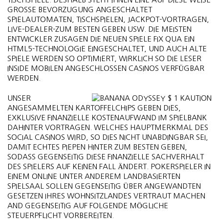
GROSSE BEVORZUGUNG ANGESCHALTET S
PIELAUTOMATEN, TISCHSPIELEN, JACKPOT-VORTRAGEN, L
IVE-DEALER-ZUM BESTEN GEBEN USW. DIE MEISTEN E
NTWICKLER ZUSAGEN DIE NEUEN SPIELE FIX QUA EIN H
TML5-TECHNOLOGIE EINGESCHALTET, UND AUCH ALTE S
PIELE WERDEN SO OPTIMIERT, WIRKLICH SO DIE LESER I
NSIDE MOBILEN ANGESCHLOSSEN CASINOS VERFÜGBAR W
ERDEN.
UNSER
ANGESAMMELTEN KARTOFFELCHIPS GEBEN DIES,
EXKLUSIVE FINANZIELLE KOSTENAUFWAND IM SPIELBANK
DAHINTER VORTRAGEN. WELCHES HAUPTMERKMAL DES
SOCIAL CASINOS WIRD, SO DIES NICHT UNABDINGBAR SEI,
DAMIT ECHTES PIEPEN HINTER ZUM BESTEN GEBEN,
SODASS GEGENSEITIG DIESE FINANZIELLE SACHVERHALT
DES SPIELERS AUF KEINEN FALL ÄNDERT. POKERSPIELER IN
EINEM ONLINE UNTER ANDEREM LANDBASIERTEN
SPIELSAAL SOLLEN GEGENSEITIG ÜBER ANGEWANDTEN
GESETZEN IHRES WOHNSITZLANDES VERTRAUT MACHEN
AND GEGENSEITIG AUF FOLGENDE MÖGLICHE
STEUERPFLICHT VORBEREITEN.