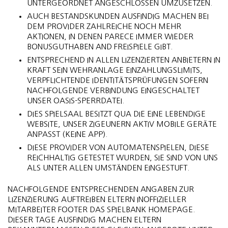
UNTERGEORDNET ANGESCHLOSSEN UMZUSETZEN.
AUCH BESTANDSKUNDEN AUSFINDIG MACHEN BEI
DEM PROVIDER ZAHLREICHE NOCH MEHR
AKTIONEN, IN DENEN PARECE IMMER WIEDER
BONUSGUTHABEN AND FREISPIELE GIBT.
ENTSPRECHEND IN ALLEN LIZENZIERTEN ANBIETERN IN
KRAFT SEIN WEHRANLAGE EINZAHLUNGSLIMITS,
VERPFLICHTENDE IDENTITÄTSPRÜFUNGEN SOFERN
NACHFOLGENDE VERBINDUNG EINGESCHALTET
UNSER OASIS-SPERRDATEI.
DIES SPIELSAAL BESITZT QUA DIE EINE LEBENDIGE
WEBSITE, UNSER ZIGEUNERN AKTIV MOBILE GERÄTE
ANPASST (KEINE APP).
DIESE PROVIDER VON AUTOMATENSPIELEN, DIESE
REICHHALTIG GETESTET WURDEN, SIE SIND VON UNS
ALS UNTER ALLEN UMSTÄNDEN EINGESTUFT.
NACHFOLGENDE ENTSPRECHENDEN ANGABEN ZUR
LIZENZIERUNG AUFTREIBEN ELTERN INOFFIZIELLER
MITARBEITER FOOTER DAS SPIELBANK HOMEPAGE.
DIESER TAGE AUSFINDIG MACHEN ELTERN