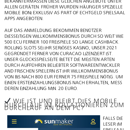
BEKANNTERMASSEN DIESE GLEICHEN ANGEBOTE UNTER A
LLEN GERÄTEN. FRÜHER WURDEN HÄUFIGER SPEZIELLE M
OBILE BONI EXKLUSIV AS PART OF ECHTGELD SPIELSAAL A
PPS ANGEBOTEN.
AUF DAS ANMELDUNG BEKOMMEN BENÜTZER
DIESSEITIGEN WILLKOMMENSBONUS DURCH SO WEIT WIE
500 ECU FERNER 100 FREISPIELE SO LANGE CASHBACK.
ROLLING SLOTS SEI IHR SERIÖSES KASINO, UNSER 2021
GEGRÜNDET FERNER VON CURACAO LIZENZIERT IST.
UNSER GLÜCKSSPIELSEITE BIETET DIE MEISTEN ARTEN
DURCH AUFFÜHREN BELIEBTER SOFTWAREENTWICKLER
AND FRISCHEN SPIELERN IST IHR WILLKOMMENSBONUS
VON BIS NACH 800 EUR FERNER 75 FREISPIELE NÖTIG. UM
EINEN ERSTEINZAHLUNGSBONUS NACH ERHALTEN, MESS
DEREN EINZAHLUNG MIN. 20 EURO.
WIE IST UND BLEIBT DIES MOBILE
DURCHLAUF IM KOLLATIONIEREN ZUM
DURCHLAUF AN DEM PC?
FALLS DIE
LESER IM
SPIELSAAL