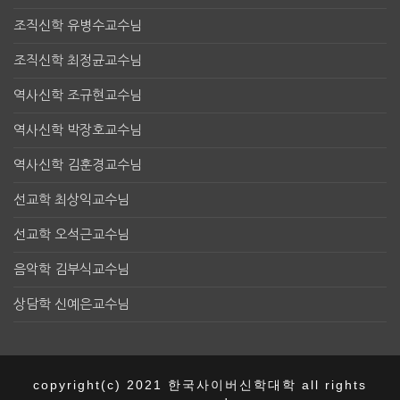
조직신학 유병수교수님
조직신학 최정균교수님
역사신학 조규현교수님
역사신학 박장호교수님
역사신학 김훈경교수님
선교학 최상익교수님
선교학 오석근교수님
음악학 김부식교수님
상담학 신예은교수님
copyright(c) 2021 한국사이버신학대학 all rights