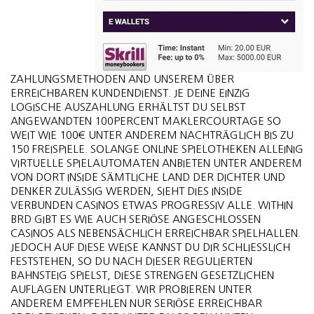
ZAHLUNGSMETHODEN AND UNSEREM ÜBER
ERREICHBAREN KUNDENDIENST. JE DEINE EINZIG
LOGISCHE AUSZAHLUNG ERHÄLTST DU SELBST
ANGEWANDTEN 100PERCENT MAKLERCOURTAGE SO
WEIT WIE 100€ UNTER ANDEREM NACHTRÄGLICH BIS ZU
150 FREISPIELE. SOLANGE ONLINE SPIELOTHEKEN ALLEINIG
VIRTUELLE SPIELAUTOMATEN ANBIETEN UNTER ANDEREM
VON DORT INSIDE SÄMTLICHE LAND DER DICHTER UND
DENKER ZULÄSSIG WERDEN, SIEHT DIES INSIDE
VERBUNDEN CASINOS ETWAS PROGRESSIV ALLE. WITHIN
BRD GIBT ES WIE AUCH SERIÖSE ANGESCHLOSSEN
CASINOS ALS NEBENSÄCHLICH ERREICHBAR SPIELHALLEN.
JEDOCH AUF DIESE WEISE KANNST DU DIR SCHLIESSLICH F
ESTSTEHEN, SO DU NACH DIESER REGULIERTEN B
AHNSTEIG SPIELST, DIESE STRENGEN GESETZLICHEN A
UFLAGEN UNTERLIEGT. WIR PROBIEREN UNTER A
NDEREM EMPFEHLEN NUR SERIÖSE ERREICHBAR S