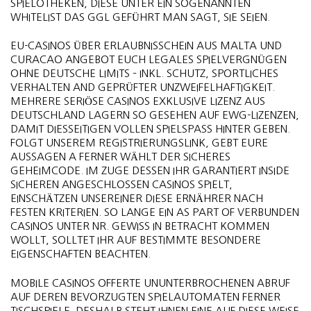
PIELOTHEKEN, DIESE UNTER EIN SOGENANNTEN W
HITELIST DAS GGL GEFÜHRT MAN SAGT, SIE SEIEN.
EU-CASINOS ÜBER ERLAUBNISSCHEIN AUS MALTA UND
CURACAO ANGEBOT EUCH LEGALES SPIELVERGNÜGEN
OHNE DEUTSCHE LIMITS – INKL. SCHUTZ, SPORTLICHES
VERHALTEN AND GEPRÜFTER UNZWEIFELHAFTIGKEIT.
MEHRERE SERIÖSE CASINOS EXKLUSIVE LIZENZ AUS
DEUTSCHLAND LAGERN SO GESEHEN AUF EWG-LIZENZEN,
DAMIT DIESSEITIGEN VOLLEN SPIELSPASS HINTER GEBEN. F
OLGT UNSEREM REGISTRIERUNGSLINK, GEBT EURE A
USSAGEN A FERNER WÄHLT DER SICHERES G
EHEIMCODE. IM ZUGE DESSEN IHR GARANTIERT INSIDE S
ICHEREN ANGESCHLOSSEN CASINOS SPIELT, E
INSCHÄTZEN UNSEREINER DIESE ERNÄHRER NACH F
ESTEN KRITERIEN. SO LANGE EIN AS PART OF VERBUNDEN C
ASINOS UNTER NR. GEWISS IN BETRACHT KOMMEN W
OLLT, SOLLTET IHR AUF BESTIMMTE BESONDERE E
IGENSCHAFTEN BEACHTEN.
MOBILE CASINOS OFFERTE UNUNTERBROCHENEN ABRUF
AUF DEREN BEVORZUGTEN SPIELAUTOMATEN FERNER
TISCHSPIELE. DESHALB STEHT IHNEN EINE AUF DIESE WEISE