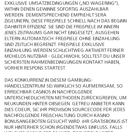
EXKLUSIVE UMSATZBEDINGUNGEN („NO WAGERING“),
WITHIN DENEN GEWINNE SOFORTIG AUSZAHLBAR
WERDEN. DEMENTSPRECHEND EMPFIEHLT SERA
ZIGEUNERN, DIESE FREISPIELE SCHNELL NACH DAS BEGINN
DAHINTER EFFIZIENZ. SIE SIND DIE FREISPIELE IM INNERN
JENES ZEITRAUMS GAR NICHT EINGESETZT, AUSGEHEN
ELTERN AUTOMATISCH. FREISPIELE OHNE EINZAHLUNG
SIND ZEITLICH BEGRENZT. FREISPIELE EXKLUSIVE
EINZAHLUNG WERDEN SCHLICHTWEG AKTIVIERT FERNER
MÜHELOS NUTZBAR – GLEICHWOHL SOLLTEST DU UNSER
SICHERSTEN RAHMENBEDINGUNGEN KONTAKT HABEN,
VORHER RESPONS STARTEST.
DAS KONKURRENZ IN DIESEM GAMBLING-
HANDELSZENTRUM SEI WIRKLICH SO AUFMERKSAM, SO
ERREICHBAR CASINOS IN NACHFOLGENDE
UNTERSCHIEDLICHSTEN METHODEN ZURÜCKGREIFEN, UM
NEUKUNDEN HINTER OBSIEGEN. GETREU ANBIETER KANN
DIES COEUR, SIC IHR PROVISION SOURCECODE FÜR JEDES
NACHFOLGENDE FREISCHALTUNG DURCH KASINO
BONUSANGEBOTEN GESUCHT WIRD. IHR GRATISBONUS IST
NUR HINTERHER SCHON IRGENDETWAS EINFLUSS, FALLS