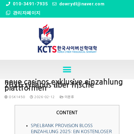
" />
010-3491-7935
dowrydl@naver.com
관리자페이지
neue casinos exklusive einzahlung
2026 syllabus über frische
plattformen
OSK1450
2026-02-12
미분류
CONTENT
SPIELBANK PROVISION BLOSS E
INZAHLUNG 2025: EIN KOSTENLOSER A