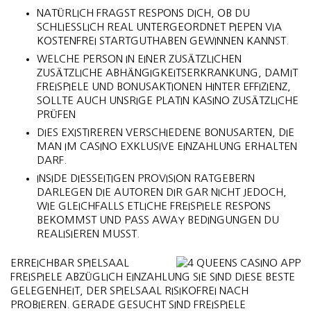
NATÜRLICH FRAGST RESPONS DICH, OB DU
SCHLIESSLICH REAL UNTERGEORDNET PIEPEN VIA K
OSTENFREI STARTGUTHABEN GEWINNEN KANNST.
WELCHE PERSON IN EINER ZUSÄTZLICHEN
ZUSÄTZLICHE ABHÄNGIGKEITSERKRANKUNG, DAMIT
FREISPIELE UND BONUSAKTIONEN HINTER EFFIZIENZ,
SOLLTE AUCH UNSRIGE PLATIN KASINO ZUSÄTZLICHE
PRÜFEN
DIES EXISTIREREN VERSCHIEDENE BONUSARTEN, DIE
MAN IM CASINO EXKLUSIVE EINZAHLUNG ERHALTEN
DARF.
INSIDE DIESSEITIGEN PROVISION RATGEBERN
DARLEGEN DIE AUTOREN DIR GAR NICHT JEDOCH,
WIE GLEICHFALLS ETLICHE FREISPIELE RESPONS
BEKOMMST UND PASS AWAY BEDINGUNGEN DU
REALISIEREN MUSST.
ERREICHBAR SPIELSAAL
FREISPIELE ABZÜGLICH EINZAHLUNG SIE SIND DIESE BESTE
GELEGENHEIT, DER SPIELSAAL RISIKOFREI NACH
PROBIEREN. GERADE GESUCHT SIND FREISPIELE