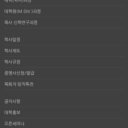
대학(학사)과정
대학원(M.DIV.)과정
목사 신학연구과정
학사일정
학사제도
학사규정
증명서신청/발급
목회자 임직특전
공지사항
대학홍보
오픈세미나