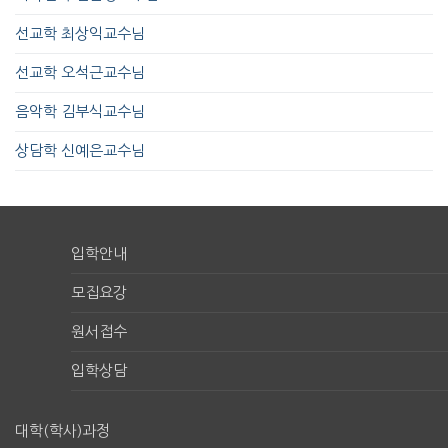
선교학 최상익교수님
선교학 오석근교수님
음악학 김부식교수님
상담학 신예은교수님
입학안내
모집요강
원서접수
입학상담
대학(학사)과정