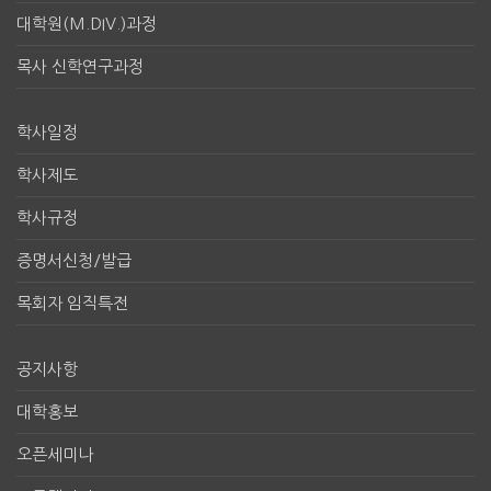
대학원(M.DIV.)과정
목사 신학연구과정
학사일정
학사제도
학사규정
증명서신청/발급
목회자 임직특전
공지사항
대학홍보
오픈세미나