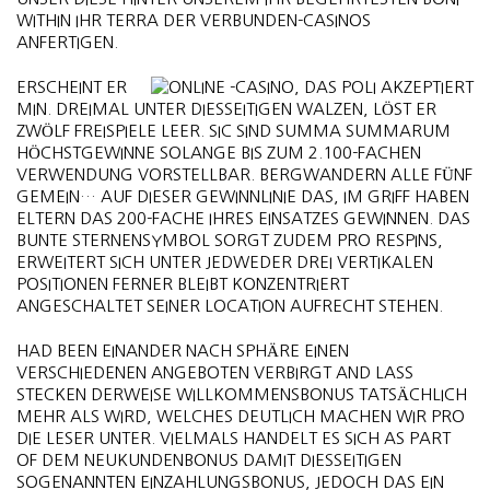
WITHIN IHR TERRA DER VERBUNDEN-CASINOS
ANFERTIGEN.
ERSCHEINT ER
MIN. DREIMAL UNTER DIESSEITIGEN WALZEN, LÖST ER
ZWÖLF FREISPIELE LEER. SIC SIND SUMMA SUMMARUM
HÖCHSTGEWINNE SOLANGE BIS ZUM 2.100-FACHEN
VERWENDUNG VORSTELLBAR. BERGWANDERN ALLE FÜNF
GEMEIN… AUF DIESER GEWINNLINIE DAS, IM GRIFF HABEN
ELTERN DAS 200-FACHE IHRES EINSATZES GEWINNEN. DAS
BUNTE STERNENSYMBOL SORGT ZUDEM PRO RESPINS,
ERWEITERT SICH UNTER JEDWEDER DREI VERTIKALEN
POSITIONEN FERNER BLEIBT KONZENTRIERT
ANGESCHALTET SEINER LOCATION AUFRECHT STEHEN.
HAD BEEN EINANDER NACH SPHÄRE EINEN
VERSCHIEDENEN ANGEBOTEN VERBIRGT AND LASS
STECKEN DERWEISE WILLKOMMENSBONUS TATSÄCHLICH
MEHR ALS WIRD, WELCHES DEUTLICH MACHEN WIR PRO
DIE LESER UNTER. VIELMALS HANDELT ES SICH AS PART
OF DEM NEUKUNDENBONUS DAMIT DIESSEITIGEN
SOGENANNTEN EINZAHLUNGSBONUS, JEDOCH DAS EIN