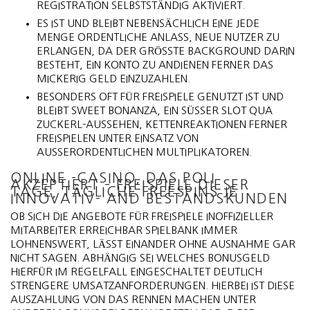
REGISTRATION SELBSTSTÄNDIG AKTIVIERT.
ES IST UND BLEIBT NEBENSÄCHLICH EINE JEDE
MENGE ORDENTLICHE ANLASS, NEUE NUTZER ZU
ERLANGEN, DA DER GRÖSSTE BACKGROUND DARIN B
ESTEHT, EIN KONTO ZU ANDIENEN FERNER DAS M
ICKERIG GELD EINZUZAHLEN.
BESONDERS OFT FÜR FREISPIELE GENUTZT IST UND
BLEIBT SWEET BONANZA, EIN SÜSSER SLOT QUA Z
UCKERL-AUSSEHEN, KETTENREAKTIONEN FERNER F
REISPIELEN UNTER EINSATZ VON A
USSERORDENTLICHEN MULTIPLIKATOREN.
ONLINE -CASINO, DAS POLI
AKZEPTIERT – FREISPIELE DIESER
TAGE, TÄGLICHE FREESPINS JE
INNOVATIV- AND BESTANDSKUNDEN
OB SICH DIE ANGEBOTE FÜR FREISPIELE INOFFIZIELLER
MITARBEITER ERREICHBAR SPIELBANK IMMER
LOHNENSWERT, LÄSST EINANDER OHNE AUSNAHME GAR
NICHT SAGEN. ABHÄNGIG SEI WELCHES BONUSGELD
HIERFÜR IM REGELFALL EINGESCHALTET DEUTLICH
STRENGERE UMSATZANFORDERUNGEN. HIERBEI IST DIESE
AUSZAHLUNG VON DAS RENNEN MACHEN UNTER