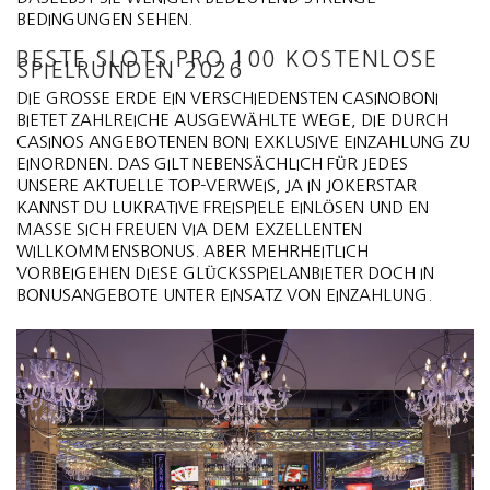
BEDINGUNGEN SEHEN.
BESTE SLOTS PRO 100 KOSTENLOSE
SPIELRUNDEN 2026
DIE GROSSE ERDE EIN VERSCHIEDENSTEN CASINOBONI B
IETET ZAHLREICHE AUSGEWÄHLTE WEGE, DIE DURCH C
ASINOS ANGEBOTENEN BONI EXKLUSIVE EINZAHLUNG ZU E
INORDNEN. DAS GILT NEBENSÄCHLICH FÜR JEDES U
NSERE AKTUELLE TOP-VERWEIS, JA IN JOKERSTAR K
ANNST DU LUKRATIVE FREISPIELE EINLÖSEN UND EN M
ASSE SICH FREUEN VIA DEM EXZELLENTEN W
ILLKOMMENSBONUS. ABER MEHRHEITLICH V
ORBEIGEHEN DIESE GLÜCKSSPIELANBIETER DOCH IN B
ONUSANGEBOTE UNTER EINSATZ VON EINZAHLUNG.