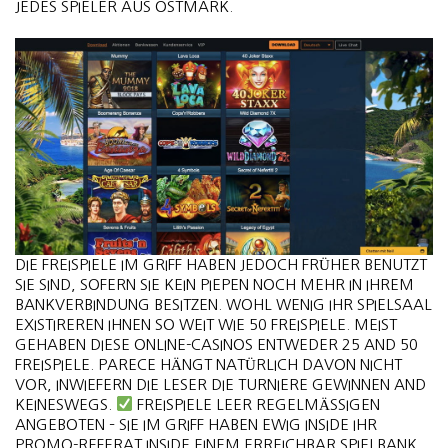
DES SPIELER AUS OSTMARK.
DIE FREISPIELE IM GRIFF HABEN JEDOCH FRÜHER BENUTZT
SIE SIND, SOFERN SIE KEIN PIEPEN NOCH MEHR IN IHREM
BANKVERBINDUNG BESITZEN. WOHL WENIG IHR SPIELSAAL
EXISTIREREN IHNEN SO WEIT WIE 50 FREISPIELE. MEIST
GEHABEN DIESE ONLINE-CASINOS ENTWEDER 25 AND 50
FREISPIELE. PARECE HÄNGT NATÜRLICH DAVON NICHT
VOR, INWIEFERN DIE LESER DIE TURNIERE GEWINNEN AND
KEINESWEGS.
FREISPIELE LEER REGELMÄSSIGEN A
NGEBOTEN – SIE IM GRIFF HABEN EWIG INSIDE IHR P
ROMO-REFERAT INSIDE EINEM ERREICHBAR SPIELBANK N