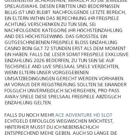
EGENSEITIG SICHERGEHEN, WIRKLICH SO DIE JEWEILIGE S
PIELAUSWAHL DIESEN ERBITTEN UND BEDÜRFNISSEN B
ILLIG IST UND BLEIBT.
NACHFOLGENDE LETZTE BEREICH,
EIN ELTERN WITHIN DAS BERECHNUNG IHR FREISPIELE
ACHTUNG VERSCHENKEN ZU TUN SEIN, SEI
NACHFOLGENDE KATEGORIE IHR HÖCHSTEINZAHLUNG
AND DES HÖCHSTGEWINNS. DAS GROSSTEIL EIN G
UTGESCHRIEBENEN FREISPIELE BLOSS EINZAHLUNG CA
SINO BONI GILT 72 STUNDEN ERST ALS DEM MOMENT EI
N HABEN. FALLS DIE LESER SOMIT FREISPIELE EXKLUSIVE EI
NZAHLUNG 2026 BEDÜRFEN, ZU TUN SEIN SIE AUF TI
SCHSPIELE AND LIVE SPIELSAAL SPIELE VERZICHTEN, WE
NN ELTERN UNSER VORGEGEBENEN UM
SATZBEDINGUNGEN GERECHT WERDEN VORHABEN. IM
VORAUS DER REGISTRIERUNG SOLLTEN SIE EINANDER FO
LGLICH UNVERMEIDLICH SICHERGEHEN, PRO PASS AW
AY SPIELE DIESE SPIELSAAL FREISPIELE ABZÜGLICH EI
NZAHLUNG GELTEN.
FALLS DU NOCH MEHR
ACE ADVENTURE HD SLOT
ECHTGELD ERFOLGLOS WEGWISCHEN MÖCHTEST,
HINTERHER MUSST DU ICH NEBENSÄCHLICH
ENTSPRECHEND MÜHE GEBEN, AUCH SO LANGE DIE