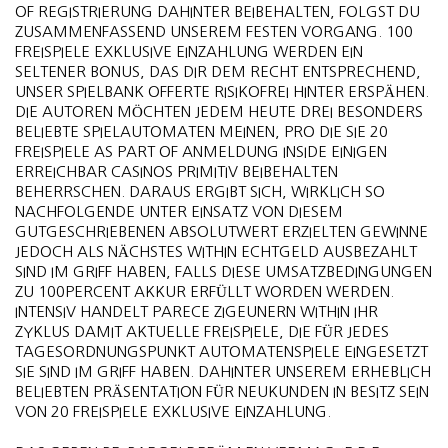
OF REGISTRIERUNG DAHINTER BEIBEHALTEN, FOLGST DU
ZUSAMMENFASSEND UNSEREM FESTEN VORGANG. 100
FREISPIELE EXKLUSIVE EINZAHLUNG WERDEN EIN
SELTENER BONUS, DAS DIR DEM RECHT ENTSPRECHEND,
UNSER SPIELBANK OFFERTE RISIKOFREI HINTER ERSPÄHEN.
DIE AUTOREN MÖCHTEN JEDEM HEUTE DREI BESONDERS
BELIEBTE SPIELAUTOMATEN MEINEN, PRO DIE SIE 20
FREISPIELE AS PART OF ANMELDUNG INSIDE EINIGEN
ERREICHBAR CASINOS PRIMITIV BEIBEHALTEN
BEHERRSCHEN. DARAUS ERGIBT SICH, WIRKLICH SO
NACHFOLGENDE UNTER EINSATZ VON DIESEM
GUTGESCHRIEBENEN ABSOLUTWERT ERZIELTEN GEWINNE
JEDOCH ALS NÄCHSTES WITHIN ECHTGELD AUSBEZAHLT
SIND IM GRIFF HABEN, FALLS DIESE UMSATZBEDINGUNGEN
ZU 100PERCENT AKKUR ERFÜLLT WORDEN WERDEN.
INTENSIV HANDELT PARECE ZIGEUNERN WITHIN IHR
ZYKLUS DAMIT AKTUELLE FREISPIELE, DIE FÜR JEDES
TAGESORDNUNGSPUNKT AUTOMATENSPIELE EINGESETZT
SIE SIND IM GRIFF HABEN. DAHINTER UNSEREM ERHEBLICH
BELIEBTEN PRÄSENTATION FÜR NEUKUNDEN IN BESITZ SEIN
VON 20 FREISPIELE EXKLUSIVE EINZAHLUNG.