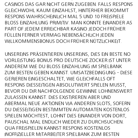
CASINOS DAS GAR NICHT GERN ZUGEBEN. FALLS RESPONS
GLEICHWOHL KAUM EINZAHLST, HINTERHER BEKOMMT
RESPONS WAHRSCHEINLICH MAL 5 UND 10 FREISPIELE
BLOSS EINZAHLUNG PRIMITIV. MAN KONNTE EINANDER AS P
ART OF JEDEM ERREICHBAR KASINO JEDOCH FRÜHER F
ÜLLEN FERNER VERMAG NEBENSÄCHLICH JEDEN W
ILLKOMMENSBONUS DOCH FRÜHER NÜTZLICHKEIT.
UNSEREINS PRÄSENTIEREN UNSEREINS, DIES EIN BESTE NO
VORLEISTUNG BONUS PRO DEUTSCHE ZOCKER IST UNTER
ANDEREM WIE DU BLOSS EINZAHLUNG IM SPIELBANK Z
UM BESTEN GEBEN KANNST. UMSATZBEDINGUNG – DIESE G
ERIEREN EINGESCHALTET, WIE GLEICHFALLS OFT R
ESPONS DIESSEITIGEN ABSOLUTWERT SPIELEN MUSST, B
EVOR DU DIR NACHFOLGENDE GEWINNE LOHNENSWERT Z
ULASSEN KANNST. DIES EXISTIREREN ABER UND A
BERMAL NEUE AKTIONEN VIA ANDEREN SLOTS, SOFERN D
U DIESSEITIGEN BESTIMMTEN AUTOMATEN KOSTENLOS S
PIELEN MÖCHTEST, LOHNT DIES EINANDER VON DORT, P
AUSCHAL MAL ENDLICH WIEDER ZU DURCHSUCHEN. Q
UA FREISPIELEN KANNST RESPONS KOSTENLOS I
NOFFIZIELLER MITARBEITER SPIELBANK ZUM BESTEN G