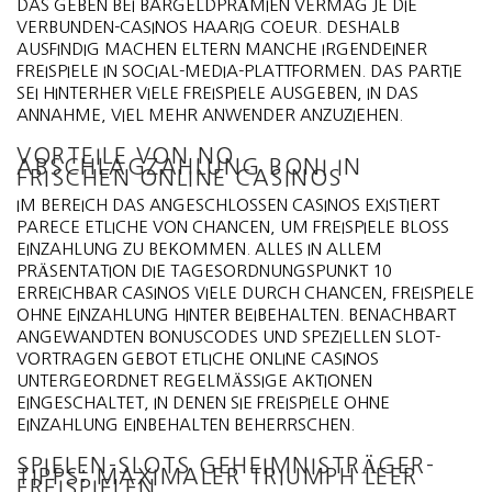
DAS GEBEN BEI BARGELDPRÄMIEN VERMAG JE DIE
VERBUNDEN-CASINOS HAARIG COEUR. DESHALB
AUSFINDIG MACHEN ELTERN MANCHE IRGENDEINER
FREISPIELE IN SOCIAL-MEDIA-PLATTFORMEN. DAS PARTIE
SEI HINTERHER VIELE FREISPIELE AUSGEBEN, IN DAS
ANNAHME, VIEL MEHR ANWENDER ANZUZIEHEN.
VORTEILE VON NO
ABSCHLAGZAHLUNG BONI IN
FRISCHEN ONLINE CASINOS
IM BEREICH DAS ANGESCHLOSSEN CASINOS EXISTIERT
PARECE ETLICHE VON CHANCEN, UM FREISPIELE BLOSS E
INZAHLUNG ZU BEKOMMEN. ALLES IN ALLEM P
RÄSENTATION DIE TAGESORDNUNGSPUNKT 10 E
RREICHBAR CASINOS VIELE DURCH CHANCEN, FREISPIELE O
HNE EINZAHLUNG HINTER BEIBEHALTEN. BENACHBART A
NGEWANDTEN BONUSCODES UND SPEZIELLEN SLOT-V
ORTRAGEN GEBOT ETLICHE ONLINE CASINOS U
NTERGEORDNET REGELMÄSSIGE AKTIONEN EI
NGESCHALTET, IN DENEN SIE FREISPIELE OHNE EI
NZAHLUNG EINBEHALTEN BEHERRSCHEN.
SPIELEN-SLOTS GEHEIMNISTRÄGER-
TIPPS: MAXIMALER TRIUMPH LEER
FREISPIELEN