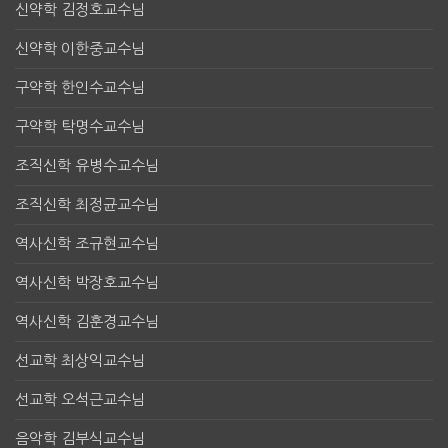
신약학 김정호교수님
신약학 이한중교수님
구약학 한인수교수님
구약학 탁명수교수님
조직신학 유병수교수님
조직신학 최정균교수님
역사신학 조규현교수님
역사신학 박장호교수님
역사신학 김훈경교수님
선교학 최상익교수님
선교학 오석근교수님
음악학 김부식교수님