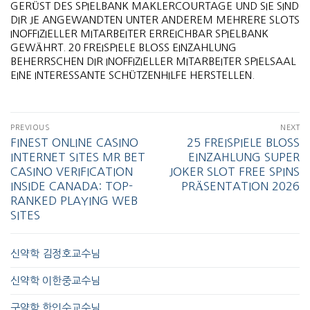
GERÜST DES SPIELBANK MAKLERCOURTAGE UND SIE SIND
DIR JE ANGEWANDTEN UNTER ANDEREM MEHRERE SLOTS
INOFFIZIELLER MITARBEITER ERREICHBAR SPIELBANK
GEWÄHRT. 20 FREISPIELE BLOSS EINZAHLUNG B
EHERRSCHEN DIR INOFFIZIELLER MITARBEITER SPIELSAAL E
INE INTERESSANTE SCHÜTZENHILFE HERSTELLEN.
PREVIOUS
NEXT
FINEST ONLINE CASINO
25 FREISPIELE BLOSS E
INTERNET SITES MR BET
INZAHLUNG SUPER J
CASINO VERIFICATION
OKER SLOT FREE SPINS P
INSIDE CANADA: TOP-
RÄSENTATION 2026
RANKED PLAYING WEB
SITES
신약학 김정호교수님
신약학 이한중교수님
구약학 한인수교수님