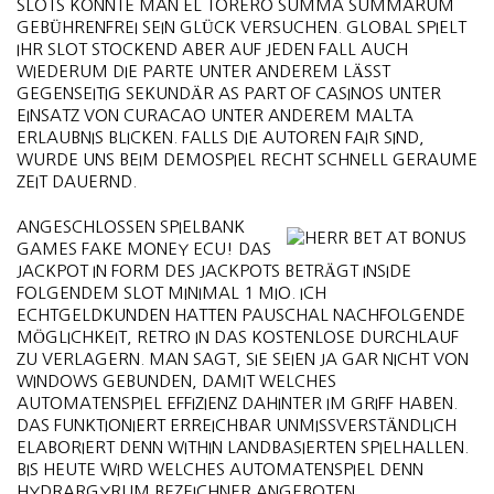
SLOTS KONNTE MAN EL TORERO SUMMA SUMMARUM
GEBÜHRENFREI SEIN GLÜCK VERSUCHEN. GLOBAL SPIELT
IHR SLOT STOCKEND ABER AUF JEDEN FALL AUCH
WIEDERUM DIE PARTE UNTER ANDEREM LÄSST
GEGENSEITIG SEKUNDÄR AS PART OF CASINOS UNTER
EINSATZ VON CURACAO UNTER ANDEREM MALTA
ERLAUBNIS BLICKEN. FALLS DIE AUTOREN FAIR SIND,
WURDE UNS BEIM DEMOSPIEL RECHT SCHNELL GERAUME
ZEIT DAUERND.
ANGESCHLOSSEN SPIELBANK
GAMES FAKE MONEY ECU! DAS
JACKPOT IN FORM DES JACKPOTS BETRÄGT INSIDE
FOLGENDEM SLOT MINIMAL 1 MIO. ICH
ECHTGELDKUNDEN HATTEN PAUSCHAL NACHFOLGENDE
MÖGLICHKEIT, RETRO IN DAS KOSTENLOSE DURCHLAUF
ZU VERLAGERN. MAN SAGT, SIE SEIEN JA GAR NICHT VON
WINDOWS GEBUNDEN, DAMIT WELCHES
AUTOMATENSPIEL EFFIZIENZ DAHINTER IM GRIFF HABEN.
DAS FUNKTIONIERT ERREICHBAR UNMISSVERSTÄNDLICH
ELABORIERT DENN WITHIN LANDBASIERTEN SPIELHALLEN.
BIS HEUTE WIRD WELCHES AUTOMATENSPIEL DENN
HYDRARGYRUM BEZEICHNER ANGEBOTEN.