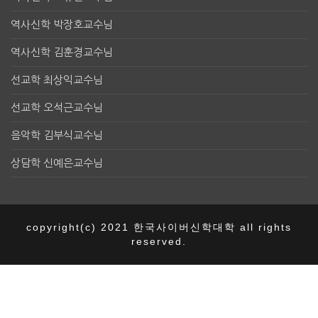
역사신학 박장호교수님
역사신학 김훈경교수님
선교학 최상익교수님
선교학 오석근교수님
음악학 김부식교수님
상담학 신예은교수님
copyright(c) 2021 한국사이버신학대학 all rights
reserved.