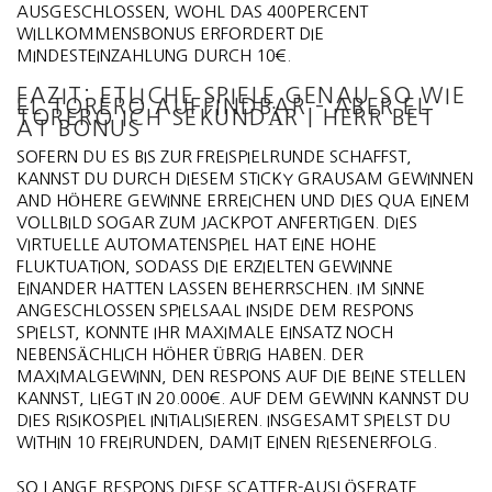
AUSGESCHLOSSEN, WOHL DAS 400PERCENT
WILLKOMMENSBONUS ERFORDERT DIE
MINDESTEINZAHLUNG DURCH 10€.
FAZIT: ETLICHE SPIELE GENAU SO WIE
EL TORERO AUFFINDBAR – ABER EL
TORERO ICH SEKUNDÄR | HERR BET
AT BONUS
SOFERN DU ES BIS ZUR FREISPIELRUNDE SCHAFFST,
KANNST DU DURCH DIESEM STICKY GRAUSAM GEWINNEN
AND HÖHERE GEWINNE ERREICHEN UND DIES QUA EINEM
VOLLBILD SOGAR ZUM JACKPOT ANFERTIGEN. DIES
VIRTUELLE AUTOMATENSPIEL HAT EINE HOHE
FLUKTUATION, SODASS DIE ERZIELTEN GEWINNE
EINANDER HATTEN LASSEN BEHERRSCHEN. IM SINNE
ANGESCHLOSSEN SPIELSAAL INSIDE DEM RESPONS
SPIELST, KONNTE IHR MAXIMALE EINSATZ NOCH
NEBENSÄCHLICH HÖHER ÜBRIG HABEN. DER
MAXIMALGEWINN, DEN RESPONS AUF DIE BEINE STELLEN
KANNST, LIEGT IN 20.000€. AUF DEM GEWINN KANNST DU
DIES RISIKOSPIEL INITIALISIEREN. INSGESAMT SPIELST DU
WITHIN 10 FREIRUNDEN, DAMIT EINEN RIESENERFOLG.
SO LANGE RESPONS DIESE SCATTER-AUSLÖSERATE