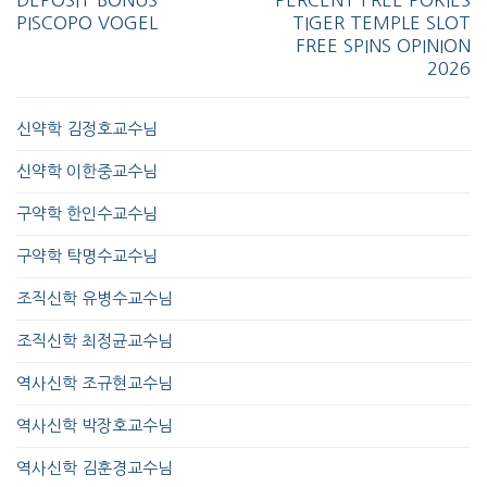
PISCOPO VOGEL
TIGER TEMPLE SLOT
FREE SPINS OPINION
2026
신약학 김정호교수님
신약학 이한중교수님
구약학 한인수교수님
구약학 탁명수교수님
조직신학 유병수교수님
조직신학 최정균교수님
역사신학 조규현교수님
역사신학 박장호교수님
역사신학 김훈경교수님