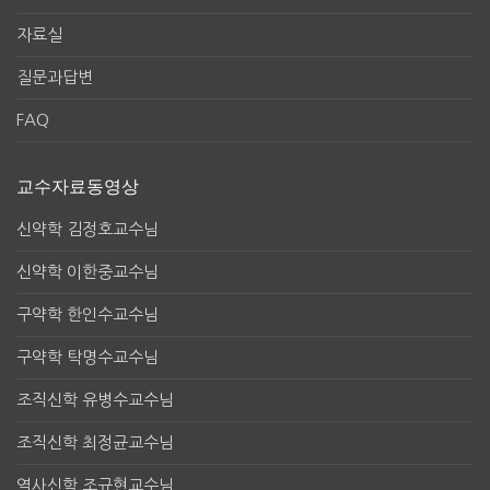
자료실
질문과답변
FAQ
교수자료동영상
신약학 김정호교수님
신약학 이한중교수님
구약학 한인수교수님
구약학 탁명수교수님
조직신학 유병수교수님
조직신학 최정균교수님
역사신학 조규현교수님