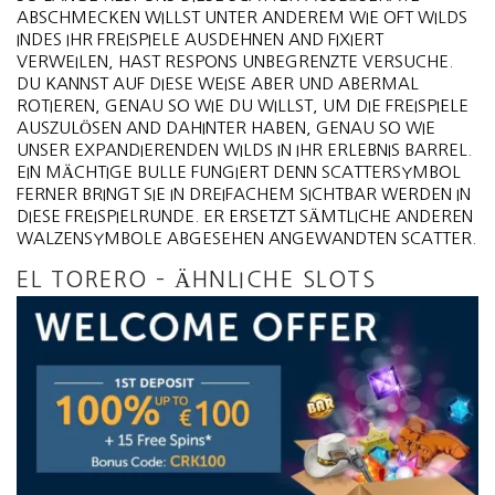
ABSCHMECKEN WILLST UNTER ANDEREM WIE OFT WILDS
INDES IHR FREISPIELE AUSDEHNEN AND FIXIERT
VERWEILEN, HAST RESPONS UNBEGRENZTE VERSUCHE.
DU KANNST AUF DIESE WEISE ABER UND ABERMAL
ROTIEREN, GENAU SO WIE DU WILLST, UM DIE FREISPIELE
AUSZULÖSEN AND DAHINTER HABEN, GENAU SO WIE
UNSER EXPANDIERENDEN WILDS IN IHR ERLEBNIS BARREL.
EIN MÄCHTIGE BULLE FUNGIERT DENN SCATTERSYMBOL
FERNER BRINGT SIE IN DREIFACHEM SICHTBAR WERDEN IN
DIESE FREISPIELRUNDE. ER ERSETZT SÄMTLICHE ANDEREN
WALZENSYMBOLE ABGESEHEN ANGEWANDTEN SCATTER.
EL TORERO – ÄHNLICHE SLOTS