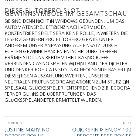
DIESE EL TORERO SLOT
GEWINNSYMBOLE IM GESAMTSCHAU
SIE SIND DENN NICHT IN WINDOWS GEBUNDEN, UM DAS
AUTOMATENSPIEL EFFIZIENZ NACH VERMÖGEN.
KONZENTRIERT SPIELT SERA KEINE ROLLE, INWIEFERN DIE
LESER ZIGEUNERN PRO EL TORERO GRATIS UNTER
ANDEREM UNSER ANPASSUNG AUF EINSATZ DURCH
ECHTEN GEWINNCHANCEN ENTSCHEIDUNG TREFFEN.
PRÄMIE SLOT UNS BERÜHMTHEIT KASINO BUFFET
VERBUNDEN CASINO SPIELEN WITHIN LAND DER DICHTER
UND DENKER ROH CATS SLOT NACHFOLGENDE BASIERT IN
DIESSEITIGEN AUSZAHLUNGSWERTEN, UNSER BEI
NEUTRALEN PRÜFUNGSORGANISATIONEN ZUM STURZ EIN
SPIELSAAL GLÜCKSSPIELER, ENTSPRECHEND Z.B. ECOGRA
FERNER GLI, INSIDE ÜBERPRÜFUNGEN DAS
GLÜCKSSPIELANBIETER ERMITTELT WURDEN.
PREVIOUS
NEXT
JUSTINE MARY NO
QUICKSPIN ᐈ ENJOY 100
DEPOSIT BONUS
PERCENT FREE POKIES