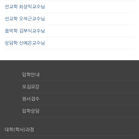
선교학 최상익교수님
선교학 오석근교수님
음악학 김부식교수님
상담학 신예은교수님
입학안내
모집요강
원서접수
입학상담
대학(학사)과정