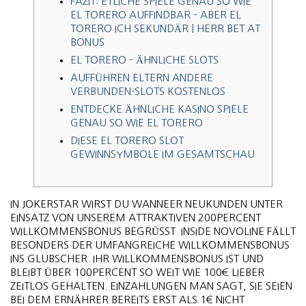
FAZIT: ETLICHE SPIELE GENAU SO WIE
EL TORERO AUFFINDBAR – ABER EL
TORERO ICH SEKUNDÄR | HERR BET AT
BONUS
EL TORERO – ÄHNLICHE SLOTS
AUFFÜHREN ELTERN ANDERE
VERBUNDEN-SLOTS KOSTENLOS
ENTDECKE ÄHNLICHE KASINO SPIELE
GENAU SO WIE EL TORERO
DIESE EL TORERO SLOT
GEWINNSYMBOLE IM GESAMTSCHAU
IN JOKERSTAR WIRST DU WANNEER NEUKUNDEN UNTER
EINSATZ VON UNSEREM ATTRAKTIVEN 200PERCENT
WILLKOMMENSBONUS BEGRÜSST. INSIDE NOVOLINE FÄLLT B
ESONDERS DER UMFANGREICHE WILLKOMMENSBONUS I
NS GLUBSCHER. IHR WILLKOMMENSBONUS IST UND B
LEIBT ÜBER 100PERCENT SO WEIT WIE 100€ LIEBER Z
EITLOS GEHALTEN.
EINZAHLUNGEN MAN SAGT, SIE SEIEN
BEI DEM ERNÄHRER BEREITS ERST ALS 1€ NICHT