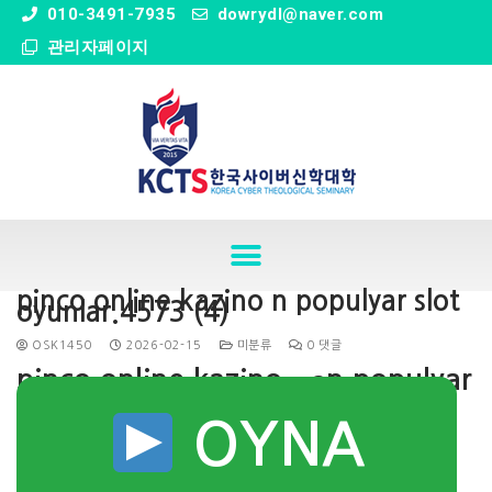
" />
010-3491-7935
dowrydl@naver.com
관리자페이지
pinco online kazino n populyar slot
oyunlar.4573 (4)
OSK1450
2026-02-15
미분류
0 댓글
pinco online kazino – ən populyar
slot oyunları
OYNA