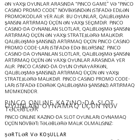
ƏN YAXŞI OYUNLAR ARASINDA “PINCO GAME” VƏ “PINCO
CASINO PROMO CODE” NÖVBƏSINDƏN ISTIFADƏ EDILƏN
PROMOKODLAR YER ALIR. BU OYUNLAR, QALIBLƏŞMƏ
ŞANSINI ARTIRMAQ ÜÇÜN ƏN YAXŞI SEÇIMDIR. PINCO
CASINO-DA OYNANILAN SLOTLAR, QALIBLƏŞMƏ ŞANSINI
ARTIRMAQ ÜÇÜN ƏN YAXŞI STRATEJILƏRƏ MALIKDIR.
QALIBLƏŞMƏ ŞANSINIZI ARTIRMAQ ÜÇÜN PINCO CASINO
PROMO CODE-LARI ISTIFADƏ EDƏ BILƏRSINIZ. PINCO
CASINO-DA OYNANILAN SLOTLAR, QALIBLƏŞMƏ ŞANSINI
ARTIRMAQ ÜÇÜN ƏN YAXŞI OYUNLAR ARASINDA YER
ALIR. PINCO CASINO-DA OYUN OYNAYARKƏN,
QALIBLƏŞMƏ ŞANSINIZI ARTIRMAQ ÜÇÜN ƏN YAXŞI
STRATEJILƏRƏ MALIKDIR. PINCO CASINO PROMO CODE-
LARI ISTIFADƏ EDƏRƏK QALIBLƏŞMƏ ŞANSINIZI ARTIRMAQ
MÜMKÜNDÜR.
PINCO ONLINE KAZINO-DA SLOT
OYUNLARI OYNAMAQ ÜÇÜN NÖV
TƏLƏBLƏR
PINCO ONLINE KAZINO-DA SLOT OYUNLARI OYNAMAQ
ÜÇÜN NÖVBƏTI TƏLƏBLƏRƏ MALIK OLMALISINIZ:
ŞƏRTLƏR VƏ KOŞULLAR