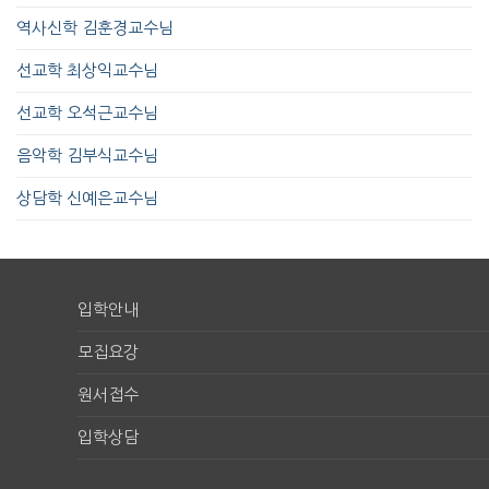
역사신학 김훈경교수님
선교학 최상익교수님
선교학 오석근교수님
음악학 김부식교수님
상담학 신예은교수님
입학안내
모집요강
원서접수
입학상담