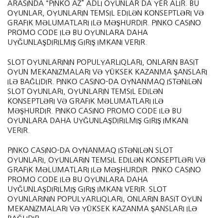
ARASINDA “PINKO AZ” ADLI OYUNLAR DA YER ALIR. BU
OYUNLAR, OYUNLARIN TEMSIL EDILƏN KONSEPTLƏRI VƏ
GRAFIK MƏLUMATLARI ILƏ MƏŞHURDIR. PINKO CASINO
PROMO CODE ILƏ BU OYUNLARA DAHA
UYĞUNLAŞDIRILMIŞ GIRIŞ IMKANI VERIR.
SLOT OYUNLARININ POPULYARLIQLARI, ONLARIN BASIT
OYUN MEKANIZMALARI VƏ YÜKSEK KAZANMA ŞANSLARI
ILƏ BAĞLIDIR. PINKO CASINO-DA OYNANMAQ ISTƏNILƏN
SLOT OYUNLARI, OYUNLARIN TEMSIL EDILƏN
KONSEPTLƏRI VƏ GRAFIK MƏLUMATLARI ILƏ
MƏŞHURDIR. PINKO CASINO PROMO CODE ILƏ BU
OYUNLARA DAHA UYĞUNLAŞDIRILMIŞ GIRIŞ IMKANI
VERIR.
PINKO CASINO-DA OYNANMAQ ISTƏNILƏN SLOT
OYUNLARI, OYUNLARIN TEMSIL EDILƏN KONSEPTLƏRI VƏ
GRAFIK MƏLUMATLARI ILƏ MƏŞHURDIR. PINKO CASINO
PROMO CODE ILƏ BU OYUNLARA DAHA
UYĞUNLAŞDIRILMIŞ GIRIŞ IMKANI VERIR. SLOT
OYUNLARININ POPULYARLIQLARI, ONLARIN BASIT OYUN
MEKANIZMALARI VƏ YÜKSEK KAZANMA ŞANSLARI ILƏ