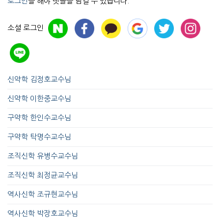
로그인
을 해야 댓글을 남길 수 있습니다.
소셜 로그인
신약학 김정호교수님
신약학 이한중교수님
구약학 한인수교수님
구약학 탁명수교수님
조직신학 유병수교수님
조직신학 최정균교수님
역사신학 조규현교수님
역사신학 박장호교수님